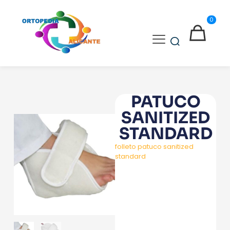
0
PATUCO
SANITIZED
STANDARD
folleto patuco sanitized
standard